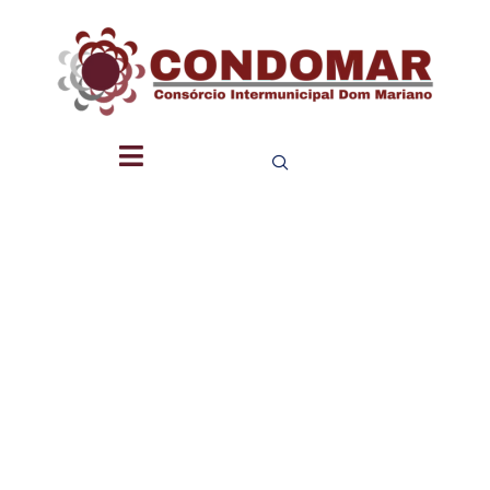
NIEDUC –
NÚCLEO
INTERMUN