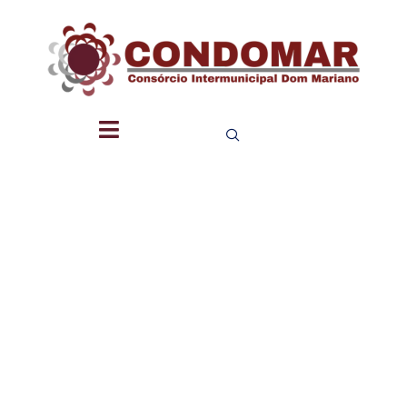
NIIP –
NÚCLEO
INTERMUN