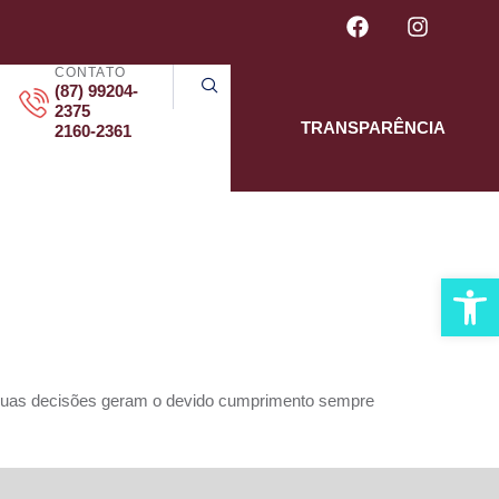
CONTATO
(87) 99204-
2375
TRANSPARÊNCIA
2160-2361
ERAL
Abrir 
e suas decisões geram o devido cumprimento sempre