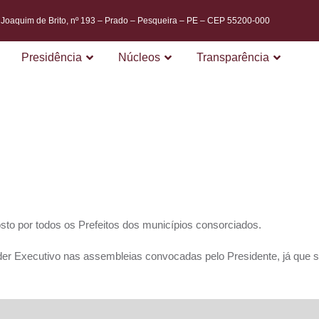
. Joaquim de Brito, nº 193 – Prado – Pesqueira – PE – CEP 55200-000
Presidência
Núcleos
Transparência
BLÉIA G
sto por todos os Prefeitos dos municípios consorciados.
Poder Executivo nas assembleias convocadas pelo Presidente, já qu