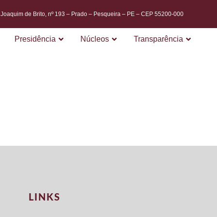
. Joaquim de Brito, nº 193 – Prado – Pesqueira – PE – CEP 55200-000
Presidência
Núcleos
Transparência
NORMATI
LINKS