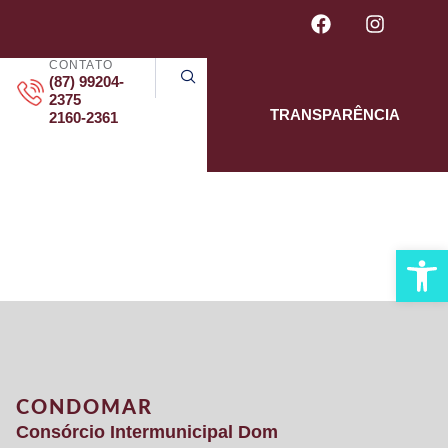
CONTATO
(87) 99204-
2375
TRANSPARÊNCIA
2160-2361
VOS
Abrir 
CONDOMAR
Consórcio Intermunicipal Dom