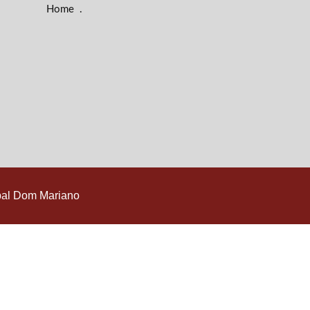
Home
.
pal Dom Mariano