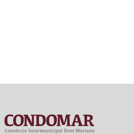
AO
CIDADÃO
– ESIC
(ELETRÔN