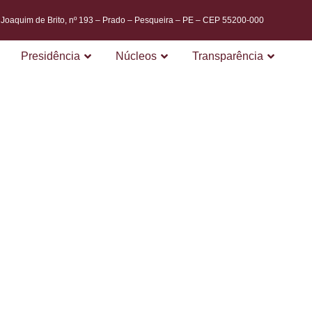
. Joaquim de Brito, nº 193 – Prado – Pesqueira – PE – CEP 55200-000
Presidência
Núcleos
Transparência
IRO SETO
AÇÃO DE
S – PRO