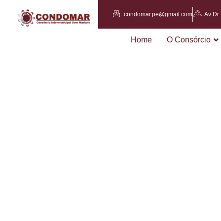
condomar.pe@gmail.com
Av Dr
Home
O Consórcio
TERCE
PREST
CONTA