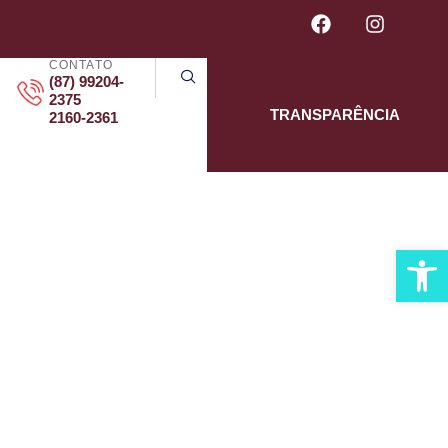
CONTATO
(87) 99204-
2375
TRANSPARÊNCIA
2160-2361
R –
Abrir 
JETOS